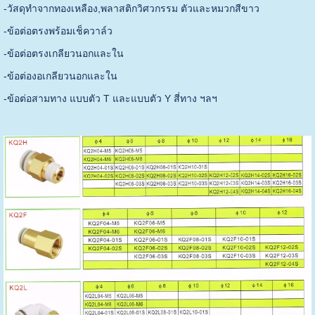
-วัสดุทำจากทองเหลือง,พลาสติกวิศวกรรม ตัวและหมวกสีขาว
-ข้อต่อตรงพร้อมเช็ควาล์ว
-ข้อต่อตรงเกลียวนอกและใน
-ข้อต่องอเกลียวนอกและใน
-ข้อต่อสามทาง แบบตัว T และแบบตัว Y สี่ทาง ฯลฯ