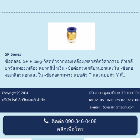
SP Series
ข้อต่อลม SP Fitting-วัสดุทำจากทองเหลือง,พลาสติกวิศวกรรม ตัวเกลี
ยววัสดทองเหลือง หมวกสีน้ำเงิน -ข้อต่อตรงเกลียวนอกและใน -ข้อต่อ
งอเกลียวนอกและใน -ข้อต่อสามทาง แบบตัว T และแบบตัว Y สี่...
Copyright(c)2014
173 ซ.กาญจนาภิเษก 39 แยก 10 ดอกไม้
บริษัท ไรท์ อิควิพเมนท์ จำกัด
Tel.02-115-3618 Fax.02-727-08
E-mail : Sales@righteqm.com
ติดต่อ
090-346-0408
คลิกเพื่อโทร